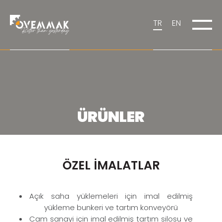
TR
EN
ÜRÜNLER
ÖZEL İMALATLAR
Açık saha yüklemeleri için imal edilmiş
yükleme bunkeri ve tartım konveyörü
Cam sanayi için imal edilmiş tartım silosu ve