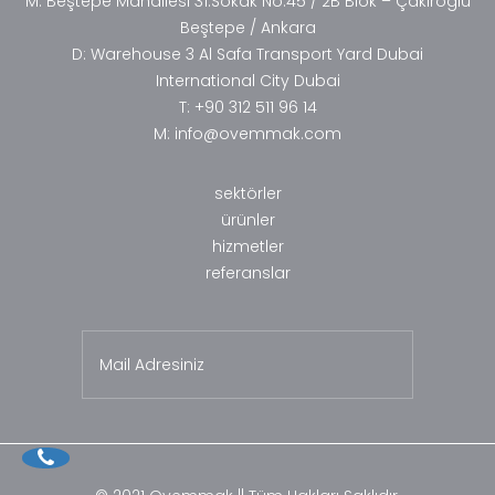
M: Beştepe Mahallesi 31.Sokak No:45 / 2B Blok – Çakıroğlu
Beştepe / Ankara
D: Warehouse 3 Al Safa Transport Yard Dubai
International City Dubai
T:
+90 312 511 96 14
M:
info@ovemmak.com
sektörler
ürünler
hizmetler
referanslar